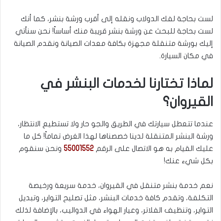
لست بحاجة لفك الدولاب ونقله إلى أقرب ورشة بنشر، كما أنك
لست بحاجة للبحث عن ورشة بنشر قريبة منك أساساً! نحن سنأتي
إليك بورشة متنقلة مجهزة بكافة معدات الصيانة ونقدم الصيانة
في مكان السيارة.
لماذا تختارنا لخدمات البنشر في
القيروان؟
عندما تتعطل سيارتك في الطريق والجو حار ولا تستطيع الانتظار،
ورشة البنشر المتنقلة لدينا خصصناها لهذا الغرض تماماً! كل ما
عليك القيام به هو الاتصال على الرقم
55001552
ونحن سنقوم
بكل شيء عنك!
نعم خدمة بنشر متنقل في القيروان، خدمة سريعة ورخيصة
التكلفة، وتقدم كافة خدمات البنشر، مثل تصليح التواير، وتبديل
التواير، وتنظيف الفلاتر، وعيار الهواء في الدواليب، بالإضافة لذلك