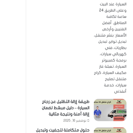
طريقة إزالة التظليل عن زجاج
السيارة – دليل مبسّط لضمان
إزالة آمنة ونتيجة مثالية
نوفمبر 16, 2025
حلول متكاملة لتجفيت وتبديل