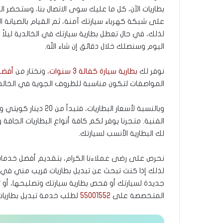
بطاريات الآن، كل ما عليك سوى الاتصال بنا، وستحضر ا
على شبكة كهرباء سيارتك آمنة، ثم القيام بالصيانة ا
لذلك، في حال تعطل بطارية سيارتك في الخالدية ليلاً أو
اليوم وسنصلك خلال دقائق إن شاء الله.
نوفر لك
بطارية سيارة كفالة 3 سنوات
، ونختار من
أفضل 
المواصفات لتكون مناسبة للظروف الجوية في الخالدي
الفنية. متجرنا يوفر لكم كافة أنواع البطاريات الجافة و
لك البطارية الأنسب لسيارتك.
نحرص على رضى عملاءنا الكرام، بتقديم أفضل خدمات ت
لذلك إذا كنت تبحث عن تبديل بطاريات قريب مني في ال
جديدة لسيارتك أو فحص بطارية سيارتك وتصليحها، أو تبد
المتخصصة على
55001552
لطلب خدمة تبديل بطاريات 