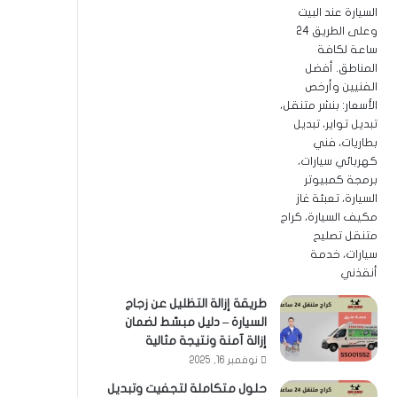
طريقة إزالة التظليل عن زجاج
السيارة – دليل مبسّط لضمان
إزالة آمنة ونتيجة مثالية
نوفمبر 16, 2025
حلول متكاملة لتجفيت وتبديل