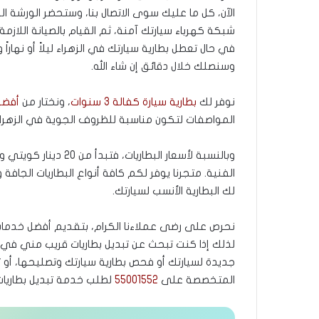
الآن، كل ما عليك سوى الاتصال بنا، وستحضر الورشة ا
شبكة كهرباء سيارتك آمنة، ثم القيام بالصيانة اللاز
في حال تعطل بطارية سيارتك في الزهراء ليلاً أو نهاراً
وسنصلك خلال دقائق إن شاء الله.
نوفر لك
بطارية سيارة كفالة 3 سنوات
، ونختار من
أفضل 
المواصفات لتكون مناسبة للظروف الجوية في الزهراء
الفنية. متجرنا يوفر لكم كافة أنواع البطاريات الجافة و
لك البطارية الأنسب لسيارتك.
نحرص على رضى عملاءنا الكرام، بتقديم أفضل خدمات ت
لذلك إذا كنت تبحث عن تبديل بطاريات قريب مني في ال
جديدة لسيارتك أو فحص بطارية سيارتك وتصليحها، أو تبد
المتخصصة على
55001552
لطلب خدمة تبديل بطاريات 