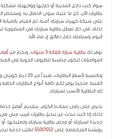
سواءً كنت داخل المدينة أو خارجها وواجهتك مشكلة 
بطاريات الآن، كل ما عليك سوى الاتصال بنا، وستحضر ا
على شبكة كهرباء سيارتك آمنة، ثم القيام بالصيانة ا
لذلك، في حال تعطل بطارية سيارتك في المنصورية ليلاً 
اليوم وسنصلك خلال دقائق إن شاء الله.
نوفر لك
بطارية سيارة كفالة 3 سنوات
، ونختار من
أفضل 
المواصفات لتكون مناسبة للظروف الجوية في المنصو
الفنية. متجرنا يوفر لكم كافة أنواع البطاريات الجافة و
لك البطارية الأنسب لسيارتك.
نحرص على رضى عملاءنا الكرام، بتقديم أفضل خدمات ت
لذلك إذا كنت تبحث عن تبديل بطاريات قريب مني في ال
جديدة لسيارتك أو فحص بطارية سيارتك وتصليحها، أو تب
بورشتنا المتخصصة على
55001552
لطلب خدمة تبديل 