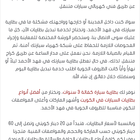
عن طريق فني كهربائي سيارات متنقل.
سواءً كنت داخل المدينة أو خارجها وواجهتك مشكلة ما في بطارية
سيارتك في فهد الأحمد، وتحتاج لخدمة تبديل بطاريات الآن، كل ما
عليك سوى الاتصال بنا، وستحضر الورشة المختصة للمعاينة وإجراء
الفحوصات اللازمة للحفاظ على شبكة كهرباء سيارتك آمنة، ثم
القيام بالصيانة اللازمة. نحن نعمل على مدار الساعة عن طريق كراج
متنقل. لذلك، في حال تعطل بطارية سيارتك في فهد الأحمد ليلاً أو
نهاراً وأياً كانت الظروف الجوية اطلب خدمة تبديل بطارية اليوم
وسنصلك خلال دقائق إن شاء الله.
نوفر لك
بطارية سيارة كفالة 3 سنوات
، ونختار من
أفضل أنواع
بطاريات السيارات في الكويت
وأشهر الماركات وأعلى المواصفات
لتكون مناسبة للظروف الجوية في فهد الأحمد.
وبالنسبة لأسعار البطاريات، فتبدأ من 20 دينار كويتي وتصل إلى 60
دينار كويتي حسب الماركة والحجم والمواصفات الفنية. متجرنا
يوفر لكم كافة أنواع البطاريات الجافة والسائلة والبطاريات المزودة