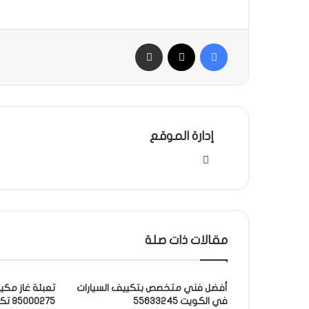
فيسبوك
‫X
مشاركة بالبريد
إدارة الموقع
موقع
الويب
مقالات ذات صلة
أفضل فني متخصص بتكييف السيارات
تعبئة غاز مكي
في الكويت 55633245
95000275 تكييف سيارات