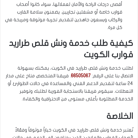
أقصى درجات الراحة والأمان لعملائها، سواء كانوا أصحاب
قوارب خاصة أو مشغلين تجاريين. يضمنون سلامة القارب
والركاب ويسعون جاهدين لتقديم تجربة موثوقة ومريحة في
كل مرة.
كيفية طلب خدمة ونش قلص طراريد
قوارب الكويت
لطلب خدمة ونش قلص طراريد في الكويت، يمكنك بسهولة
الاتصال بنا على الرقم:
66505067
. فريقنا المتخصص متاح على مدار
24 ساعة لتقديم الدعم الفني والمساعدة في حالات الطوارئ أو
التعطلات. سيقوم فريقنا بالاستجابة الفورية لطلبك وتوفير
الخدمة المطلوبة بأعلى مستوى من الاحترافية والكفاءة.
الخلاصة
تُعتبر خدمة ونش قلص طراريد في الكويت خياراً موثوقاً وفعّالاً
لأصحاب القوارب والملاحين الذين يحتاجون إلى الدعم في حالات